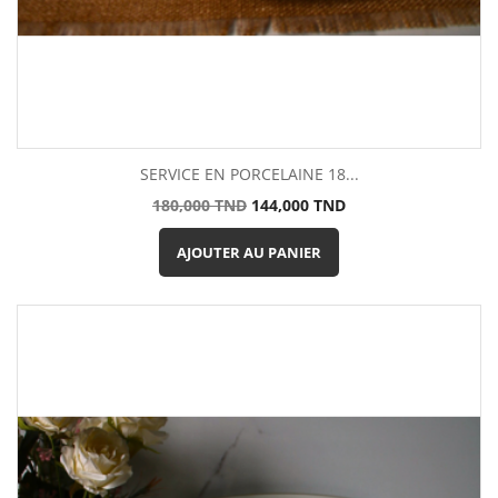
SERVICE EN PORCELAINE 18...
Prix
Prix
180,000 TND
144,000 TND
de
base
AJOUTER AU PANIER