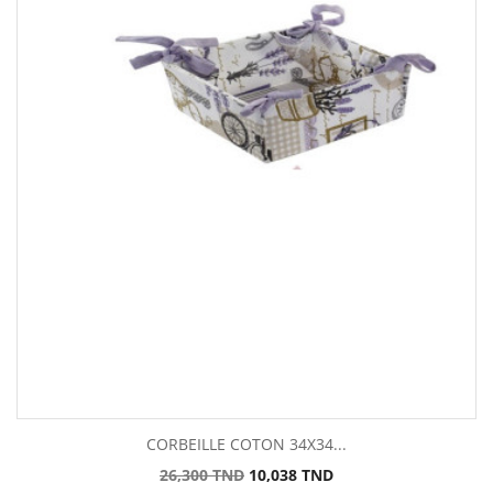
CORBEILLE COTON 34X34...
Prix
Prix
26,300 TND
10,038 TND