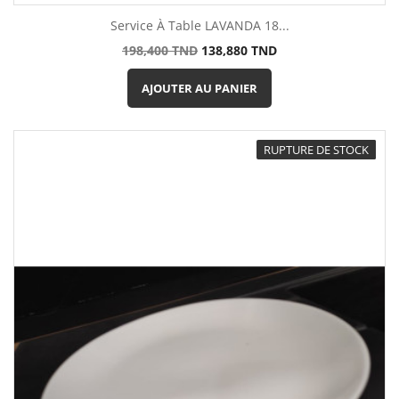
Service À Table LAVANDA 18...
Prix
Prix
198,400 TND
138,880 TND
de
base
AJOUTER AU PANIER
RUPTURE DE STOCK
-20,46%