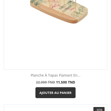
Planche À Tapas Flamant En...
Prix
Prix
22,000 TND
11,500 TND
de
base
AJOUTER AU PANIER
-30%