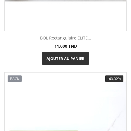
BOL Rectangulaire ELITE...
Prix
11,000 TND
AJOUTER AU PANIER
PACK
-40,02%