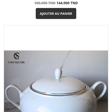
Prix
Prix
180,000 TND
144,000 TND
de
base
AJOUTER AU PANIER