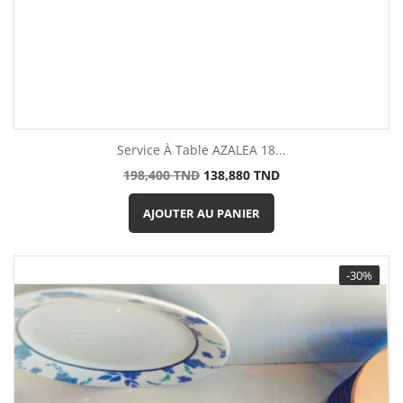
Service À Table AZALEA 18...
Prix
Prix
198,400 TND
138,880 TND
de
base
AJOUTER AU PANIER
-30%