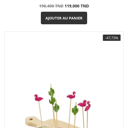
Prix
Prix
198,400 TND
119,000 TND
de
base
AJOUTER AU PANIER
-47,73%