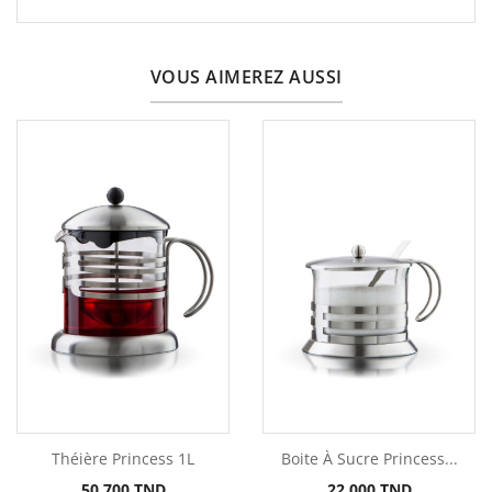
VOUS AIMEREZ AUSSI
Théière Princess 1L
Boite À Sucre Princess...
Prix
Prix
50,700 TND
22,000 TND