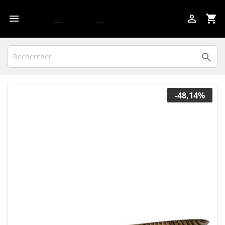

shopping_cart


-48,14%