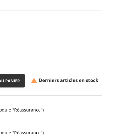
Derniers articles en stock

AU PANIER
module "Réassurance")
n
module "Réassurance")