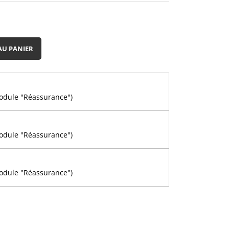
AU PANIER
module "Réassurance")
n
module "Réassurance")
module "Réassurance")