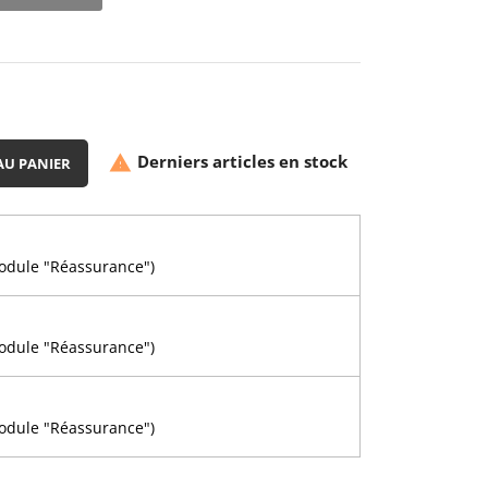
Derniers articles en stock

AU PANIER
module "Réassurance")
n
module "Réassurance")
module "Réassurance")