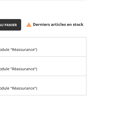
Derniers articles en stock

AU PANIER
module "Réassurance")
n
module "Réassurance")
module "Réassurance")