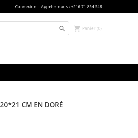
Connexion
Appelez-nous :
+216 71 854 548
shopping_cart

Panier
(0)
20*21 CM EN DORÉ