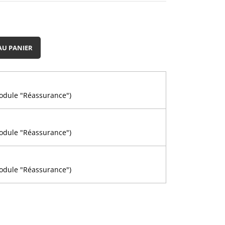
AU PANIER
module "Réassurance")
n
module "Réassurance")
module "Réassurance")