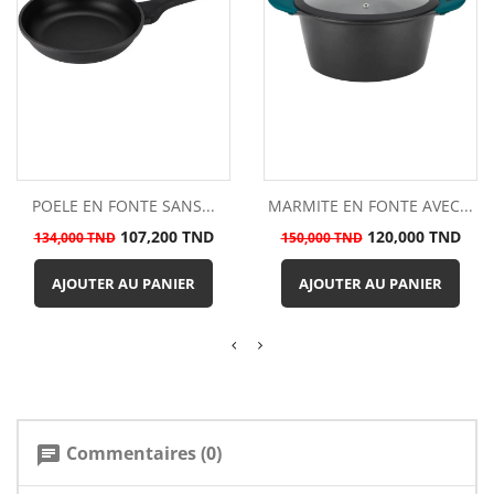
POELE EN FONTE SANS...
MARMITE EN FONTE AVEC...
Prix
Prix
Prix
Prix
107,200 TND
120,000 TND
134,000 TND
150,000 TND
de
de
base
base
AJOUTER AU PANIER
AJOUTER AU PANIER
Commentaires (0)
chat